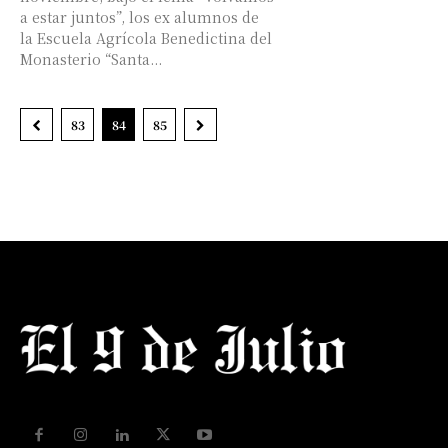
a estar juntos”, los ex alumnos de
la Escuela Agrícola Benedictina del
Monasterio “Santa...
83
84
85