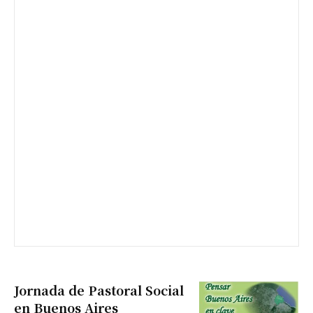
Suscribirme gratis
*
Dirección de correo electrónico
Nombre
Apellidos
Número de teléfono
Jornada de Pastoral Social
en Buenos Aires