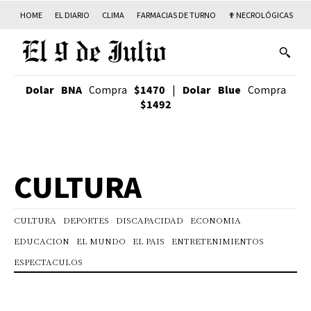
HOME
EL DIARIO
CLIMA
FARMACIAS DE TURNO
✟ NECROLÓGICAS
T
Dolar BNA
Compra
$1470
|
Dolar Blue
Compra
$1492
CULTURA
CULTURA
DEPORTES
DISCAPACIDAD
ECONOMIA
EDUCACION
EL MUNDO
EL PAIS
ENTRETENIMIENTOS
ESPECTACULOS