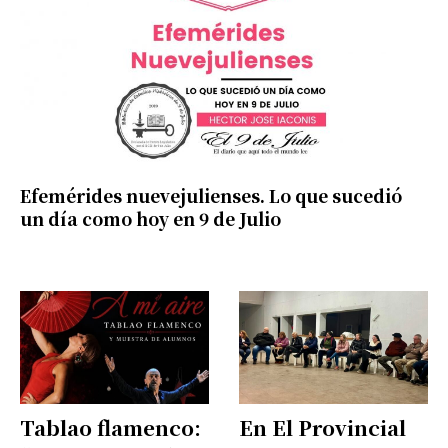
Efemérides nuevejulienses. Lo que sucedió
un día como hoy en 9 de Julio
Suscribirme gratis
Tablao flamenco:
En El Provincial
*
Dirección de correo electrónico