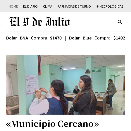
HOME
EL DIARIO
CLIMA
FARMACIAS DE TURNO
✟ NECROLÓGICAS
T
Dolar BNA
Compra
$1470
|
Dolar Blue
Compra
$1492
«Municipio Cercano»