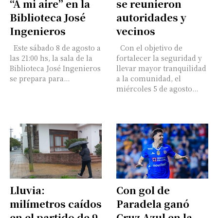
“A mi aire” en la
se reunieron
Biblioteca José
autoridades y
Nombre
Ingenieros
vecinos
Este sábado 8 de agosto a
Con el objetivo de
Apellidos
las 21:00 hs, la sala de la
fortalecer la seguridad y
Biblioteca José Ingenieros
llevar mayor tranquilidad
se prepara para...
a la comunidad, el
Número de teléfono
miércoles 5 de agosto...
Lluvia:
Con gol de
milímetros caídos
Paradela ganó
en el partido de 9
Cruz Azul en la