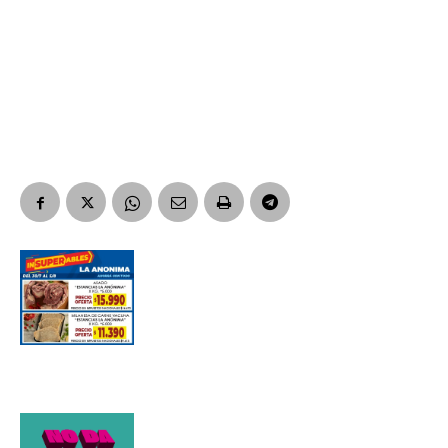
Suscribirme gratis
*
Dirección de correo electrónico
Nombre
Apellidos
Número de teléfono