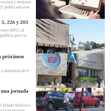
procesos y mejorar
5, publicada este
, 5, 226 y 205
ones (RFC), el
 pública para la
s próximos
e Industria de 9
.
 una jornada
l Estado Federico
á próximamente