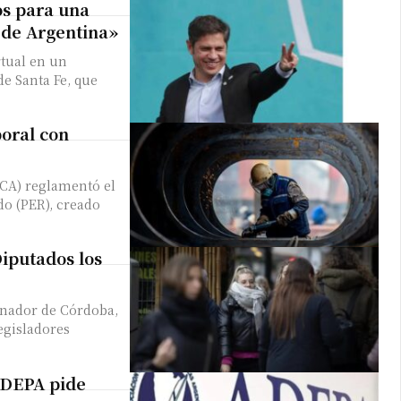
os para una
o de Argentina»
tual en un
de Santa Fe, que
oral con
CA) reglamentó el
irme gratis
o (PER), creado
*
Requerido
Diputados los
*
de correo electrónico
ernador de Córdoba,
legisladores
ADEPA pide