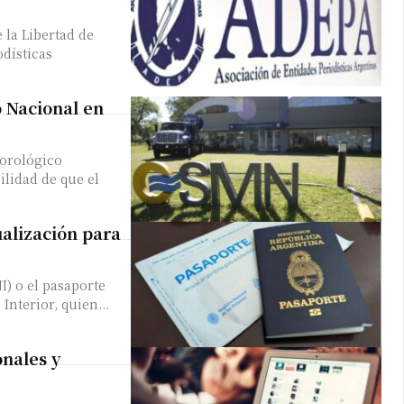
la Libertad de
 teléfono
odísticas
o Nacional en
eorológico
ilidad de que el
ualización para
I) o el pasaporte
Interior, quien...
onales y