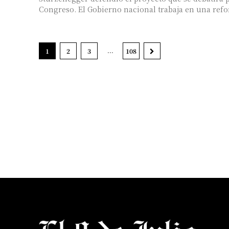
Congreso. El Gobierno nacional trabaja en una refo
...
1
2
3
108