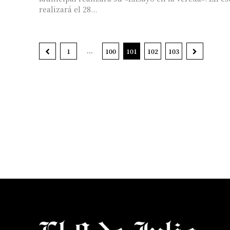
realizará el 28...
...
1
100
101
102
103