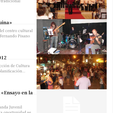
 tradicional
uina»
del centro cultural
e Fernando Pisano
012
ección de Cultura
lanificación...
 «Ensayo en la
anda Juvenil
ta oportunidad se