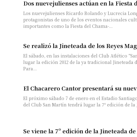
Dos nuevejulienses actúan en la Fiest
Los nuevejulienses Ricardo Rolando y Lucrecia Lon
protagonistas de uno de los eventos nacionales cul
importantes como la Fiesta del Chama-...
Se realizó la Jineteada de los Reyes Ma
El sábado, en las instalaciones del Club Atlético “Sa
lugar la edición 2012 de la ya tradicional Jineteada 
Suscrib
Para...
El Chacarero Cantor presentará su nuev
Dirección 
El próximo sábado 7 de enero en el Estadio Santiag
del Club San Martín tendrá lugar la 7º edición de la 
Nombre
Apellidos
Se viene la 7º edición de la Jineteada d