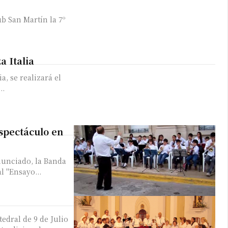
b San Martín la 7º
 teléfono
a Italia
a, se realizará el
..
spectáculo en
anunciado, la Banda
l "Ensayo...
tedral de 9 de Julio