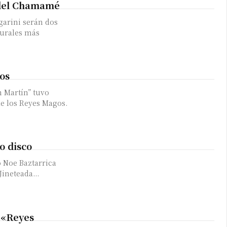
a del Chamamé
garini serán dos
turales más
gos
n Martín” tuvo
de los Reyes Magos.
irme gratis
*
Requerido
o disco
*
de correo electrónico
o Noe Baztarrica
Jineteada...
e «Reyes