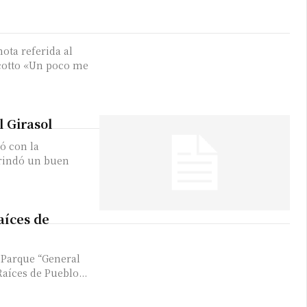
nota referida al
icotto «Un poco me
l Girasol
ó con la
brindó un buen
aíces de
l Parque “General
aíces de Pueblo...