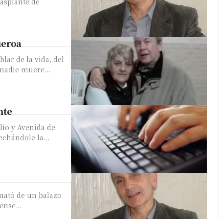
rasplante de
ueroa
lar de la vida, del
 nadie muere...
nte
lio y Avenida de
echándole la...
mató de un balazo
ense...