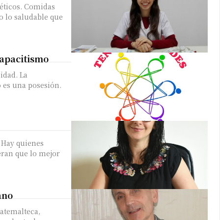
téticos. Comidas
o lo saludable que
 teléfono
apacitismo
idad. La
o es una posesión.
 Hay quienes
eran que lo mejor
ano
atemalteca,