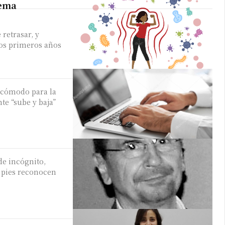
tema
retrasar, y
los primeros años
r cómodo para la
nte “sube y baja”
irme gratis
*
Requerido
*
de correo electrónico
e incógnito,
s pies reconocen