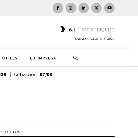
C
6.1
NUEVE DE JULIO
SÁBADO, AGOSTO 8, 2026
 ÚTILES
ED. IMPRESA
525
| Cotización
07/08
CTACULOS