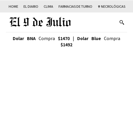
HOME
EL DIARIO
CLIMA
FARMACIAS DE TURNO
✟ NECROLÓGICAS
T
Dolar BNA
Compra
$1470
|
Dolar Blue
Compra
$1492