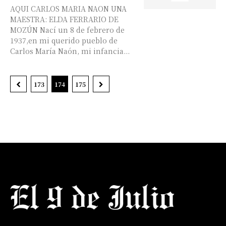
AQUI CARLOS MARIA NAON UNA
MAESTRA: ELDA FERRARIO DE
MOZÚN Nací un 8 de febrero de
1937,en mi querido pueblo de
Carlos María Naón, mi infancia...
173
174
175