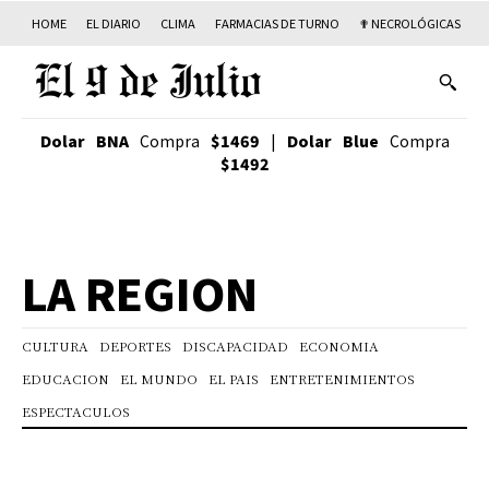
HOME
EL DIARIO
CLIMA
FARMACIAS DE TURNO
✟ NECROLÓGICAS
T
Dolar BNA
Compra
$1469
|
Dolar Blue
Compra
$1492
LA REGION
CULTURA
DEPORTES
DISCAPACIDAD
ECONOMIA
EDUCACION
EL MUNDO
EL PAIS
ENTRETENIMIENTOS
ESPECTACULOS