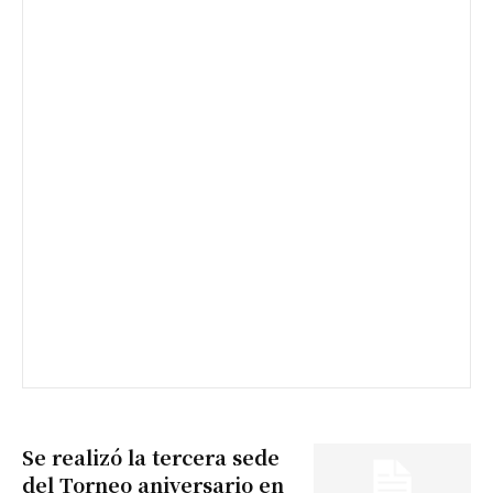
Suscribirme gratis
*
Dirección de correo electrónico
Nombre
Apellidos
Se realizó la tercera sede
Número de teléfono
del Torneo aniversario en