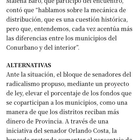
Malena Baro, que participó del encuentro,
contó que “hablamos sobre la mecánica de
distribución, que es una cuestión histórica,
pero que, entendemos, cada vez acentúa más
las diferencias entre los municipios del
Suscribirme gratis
Conurbano y del interior”.
*
Dirección de correo electrónico
ALTERNATIVAS
Ante la situación, el bloque de senadores del
Nombre
radicalismo propuso, mediante un proyecto
de ley, elevar el porcentaje de los fondos que
se coparticipan a los municipios, como una
Apellidos
manera de que los distritos reciban más
dinero de Provincia. A través de una
Número de teléfono
iniciativa del senador Orlando Costa, la
bancada pretende aumentar el porcentaje de