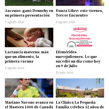
Ascenso: ganó Dennehy en
Danza Libre: este viernes,
su primera presentación
Tercer Encuentro
3 agosto 2026
4 agosto 2026
Lactancia materna: más
Efemérides
que un alimento, la
nuevejulienses. Lo que
primera vacuna
sucedió un día como hoy
en 9 de Julio
4 agosto 2026
30 julio 2026
Mariano Navone avanza en
La Clínica La Pequeña
el Masters 1000 de Canadá
Familia celebra 32 años de