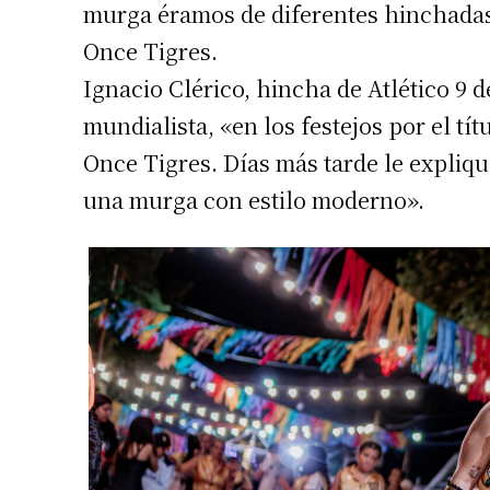
murga éramos de diferentes hinchadas d
Apellidos
Once Tigres.
Ignacio Clérico, hincha de Atlético 9 d
Número de
mundialista, «en los festejos por el tí
Once Tigres. Días más tarde le expliq
una murga con estilo moderno».