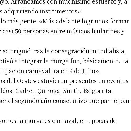
sayo. Arrancamos con muchísimo esfuerzo y, a
os adquiriendo instrumentos».
ndo más gente. «Más adelante logramos formar
r casi 50 personas entre músicos bailarines y
se originó tras la consagración mundialista,
tivó a integrar la murga fue, básicamente. La
upación carnavalera en 9 de Julio».
os del Oeste» estuvieron presentes en eventos
ldos, Cadret, Quiroga, Smith, Baigorrita,
ser el segundo año consecutivo que participan
sotros la murga es carnaval, en épocas de