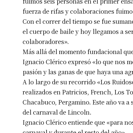
fuimos seis personas en el primer en
fuerza de rifas y colaboraciones fuim
Con el correr del tiempo se fue suma
el cuerpo de baile y hoy llegamos a se
colaboradores».
Más allá del momento fundacional que 
Ignacio Clérico expresó «lo que nos mo
pasión y las ganas de que haya una agr
A lo largo de su recorrido «Los Ruidos
realizados en Patricios, French, Los To
Chacabuco, Pergamino. Este año va a 
del carnaval de Lincoln.
Ignacio Clérico entiende que «para no
carnaval y durante el resto del año».