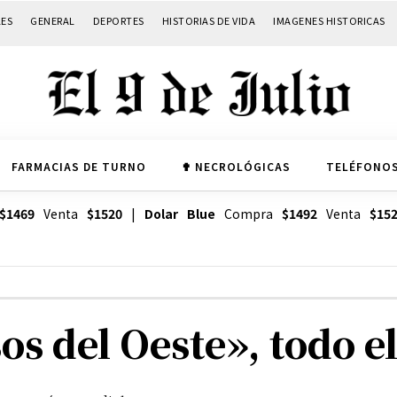
LES
GENERAL
DEPORTES
HISTORIAS DE VIDA
IMAGENES HISTORICAS
FARMACIAS DE TURNO
✟ NECROLÓGICAS
TELÉFONOS
$1469
Venta
$1520
|
Dolar Blue
Compra
$1492
Venta
$15
s del Oeste», todo e