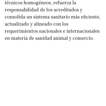
técnicos homogéneos, refuerza la
responsabilidad de los acreditados y
consolida un sistema sanitario más eficiente,
actualizado y alineado con los
requerimientos nacionales e internacionales
en materia de sanidad animal y comercio.
Suscribirme gratis
*
Dirección de correo electrónico
Nombre
Apellidos
Número de teléfono