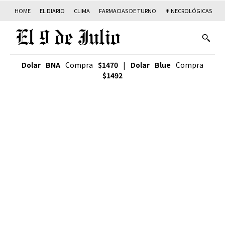
HOME
EL DIARIO
CLIMA
FARMACIAS DE TURNO
✟ NECROLÓGICAS
T
Dolar BNA
Compra
$1470
|
Dolar Blue
Compra
$1492