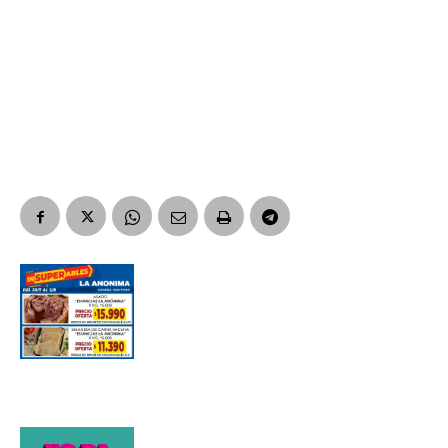
Suscribirme gratis
*
Dirección de correo electrónico
Nombre
Apellidos
Número de teléfono