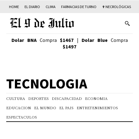
HOME
EL DIARIO
CLIMA
FARMACIAS DE TURNO
✟ NECROLÓGICAS
T
Dolar BNA
Compra
$1467
|
Dolar Blue
Compra
$1497
TECNOLOGIA
CULTURA
DEPORTES
DISCAPACIDAD
ECONOMIA
EDUCACION
EL MUNDO
EL PAIS
ENTRETENIMIENTOS
ESPECTACULOS