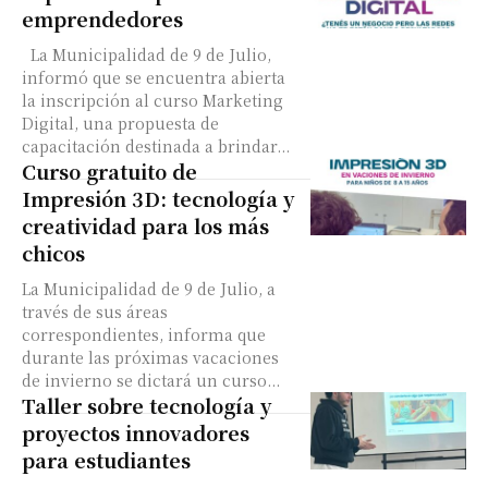
Suscribirme gratis
emprendedores
La Municipalidad de 9 de Julio,
informó que se encuentra abierta
*
Dirección de correo electrónico
la inscripción al curso Marketing
Digital, una propuesta de
capacitación destinada a brindar...
Nombre
Curso gratuito de
Impresión 3D: tecnología y
creatividad para los más
Apellidos
chicos
La Municipalidad de 9 de Julio, a
Número de teléfono
través de sus áreas
correspondientes, informa que
durante las próximas vacaciones
de invierno se dictará un curso...
Taller sobre tecnología y
proyectos innovadores
para estudiantes