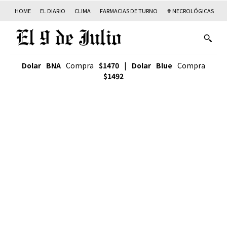
HOME
EL DIARIO
CLIMA
FARMACIAS DE TURNO
✟ NECROLÓGICAS
T
Dolar BNA
Compra
$1470
|
Dolar Blue
Compra
$1492