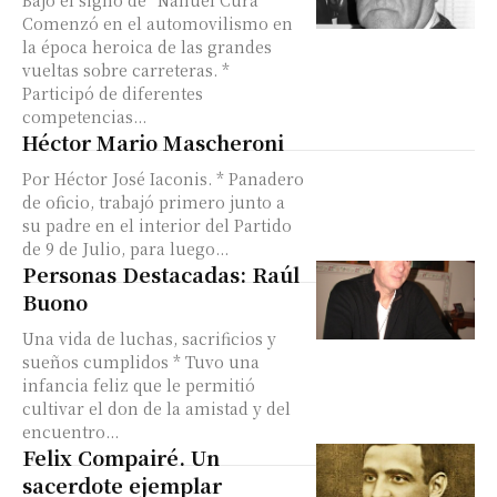
Bajo el signo de “Nahuel Curá” *
Comenzó en el automovilismo en
la época heroica de las grandes
vueltas sobre carreteras. *
Participó de diferentes
competencias...
Héctor Mario Mascheroni
Por Héctor José Iaconis. * Panadero
de oficio, trabajó primero junto a
su padre en el interior del Partido
de 9 de Julio, para luego...
Personas Destacadas: Raúl
Buono
Una vida de luchas, sacrificios y
sueños cumplidos * Tuvo una
infancia feliz que le permitió
cultivar el don de la amistad y del
encuentro...
Felix Compairé. Un
sacerdote ejemplar