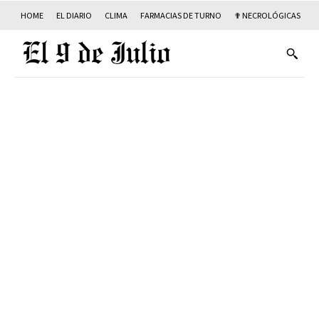
HOME
EL DIARIO
CLIMA
FARMACIAS DE TURNO
✟ NECROLÓGICAS
T