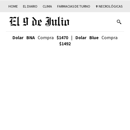
HOME
EL DIARIO
CLIMA
FARMACIAS DE TURNO
✟ NECROLÓGICAS
T
Dolar BNA
Compra
$1470
|
Dolar Blue
Compra
$1492