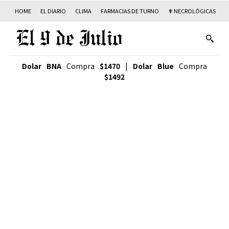
HOME
EL DIARIO
CLIMA
FARMACIAS DE TURNO
✟ NECROLÓGICAS
T
Dolar BNA
Compra
$1470
|
Dolar Blue
Compra
$1492