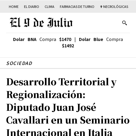
HOME
EL DIARIO
CLIMA
FARMACIAS DE TURNO
✟ NECROLÓGICAS
T
Dolar BNA
Compra
$1470
|
Dolar Blue
Compra
$1492
SOCIEDAD
Desarrollo Territorial y
Regionalización:
Diputado Juan José
Cavallari en un Seminario
Internacional en Italia