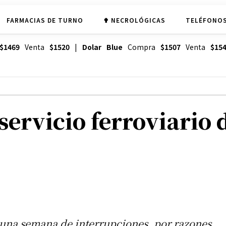
FARMACIAS DE TURNO
✟ NECROLÓGICAS
TELÉFONOS
$1469
Venta
$1520
|
Dolar Blue
Compra
$1507
Venta
$15
 servicio ferroviario 
 una semana de interrupciones, por razones