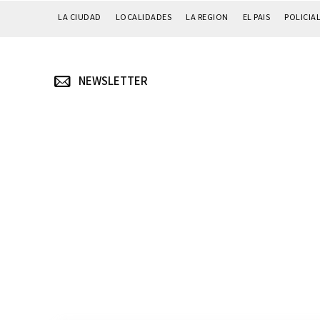
LA CIUDAD
LOCALIDADES
LA REGION
EL PAIS
POLICIA
NEWSLETTER