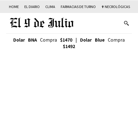
HOME
EL DIARIO
CLIMA
FARMACIAS DE TURNO
✟ NECROLÓGICAS
T
Dolar BNA
Compra
$1470
|
Dolar Blue
Compra
$1492