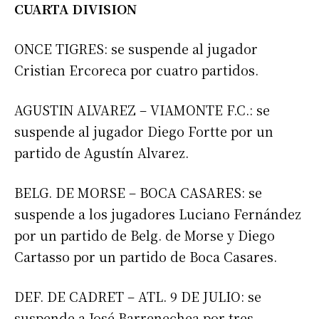
CUARTA DIVISION
ONCE TIGRES: se suspende al jugador
Cristian Ercoreca por cuatro partidos.
Suscribirme gratis
AGUSTIN ALVAREZ – VIAMONTE F.C.: se
*
Dirección de correo electrónico
suspende al jugador Diego Fortte por un
partido de Agustín Alvarez.
Nombre
BELG. DE MORSE – BOCA CASARES: se
suspende a los jugadores Luciano Fernández
Apellidos
por un partido de Belg. de Morse y Diego
Cartasso por un partido de Boca Casares.
Número de teléfono
DEF. DE CADRET – ATL. 9 DE JULIO: se
suspende a José Barrenechea por tres