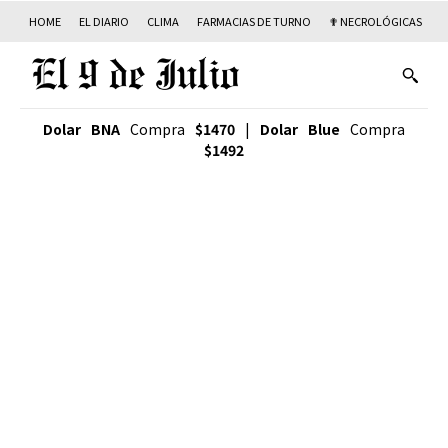
HOME
EL DIARIO
CLIMA
FARMACIAS DE TURNO
✟ NECROLÓGICAS
T
Dolar BNA
Compra
$1470
|
Dolar Blue
Compra
$1492