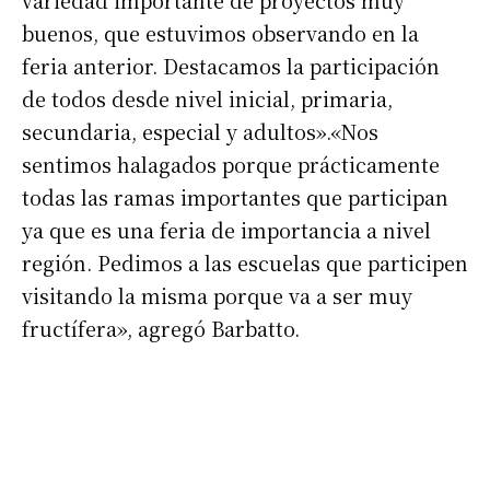
variedad importante de proyectos muy
buenos, que estuvimos observando en la
*
Dirección de correo electrónico
feria anterior. Destacamos la participación
de todos desde nivel inicial, primaria,
Nombre
secundaria, especial y adultos».«Nos
sentimos halagados porque prácticamente
Apellidos
todas las ramas importantes que participan
ya que es una feria de importancia a nivel
Número de teléfono
región. Pedimos a las escuelas que participen
visitando la misma porque va a ser muy
fructífera», agregó Barbatto.