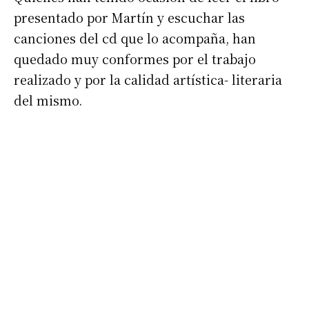
presentado por Martín y escuchar las
canciones del cd que lo acompaña, han
quedado muy conformes por el trabajo
realizado y por la calidad artística- literaria
Suscribirme gratis
del mismo.
*
Dirección de correo electrónico
Nombre
Apellidos
Número de teléfono