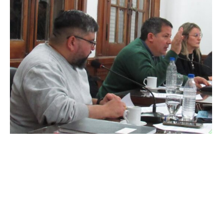
Suscribirme gratis
*
Dirección de correo electrónico
Nombre
Apellidos
Número de teléfono