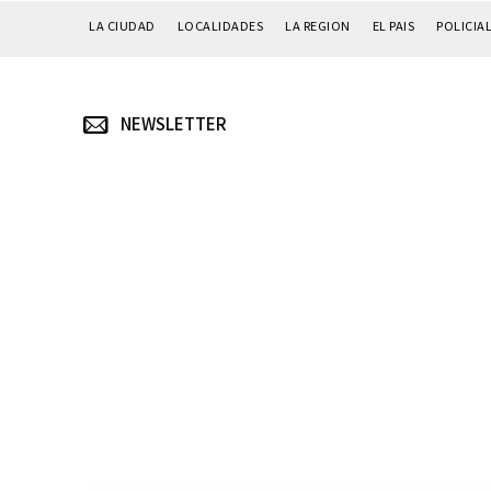
LA CIUDAD
LOCALIDADES
LA REGION
EL PAIS
POLICIA
NEWSLETTER