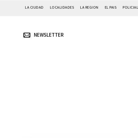
LA CIUDAD
LOCALIDADES
LA REGION
EL PAIS
POLICIA
NEWSLETTER