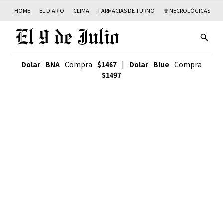
HOME
EL DIARIO
CLIMA
FARMACIAS DE TURNO
✟ NECROLÓGICAS
T
Dolar BNA
Compra
$1467
|
Dolar Blue
Compra
$1497