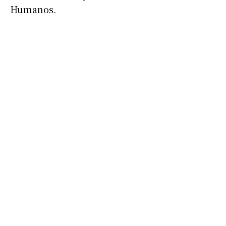
Humanos.
Apellidos
Número de teléfono