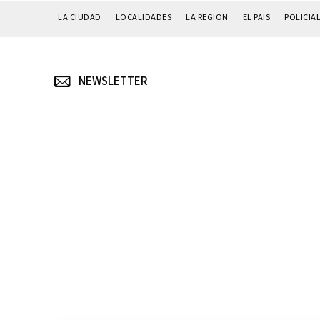
LA CIUDAD
LOCALIDADES
LA REGION
EL PAIS
POLICIA
NEWSLETTER