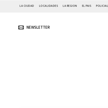
LA CIUDAD
LOCALIDADES
LA REGION
EL PAIS
POLICIA
NEWSLETTER