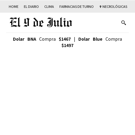
HOME
EL DIARIO
CLIMA
FARMACIAS DE TURNO
✟ NECROLÓGICAS
T
Dolar BNA
Compra
$1467
|
Dolar Blue
Compra
$1497