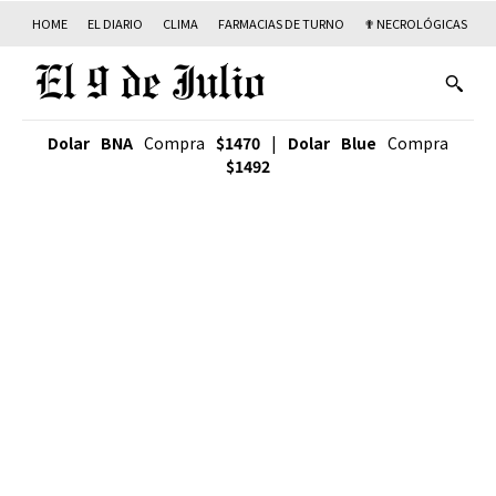
HOME
EL DIARIO
CLIMA
FARMACIAS DE TURNO
✟ NECROLÓGICAS
T
Dolar BNA
Compra
$1470
|
Dolar Blue
Compra
$1492