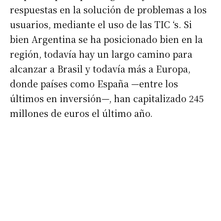
*
Dirección de correo electrónico
respuestas en la solución de problemas a los
usuarios, mediante el uso de las TIC ‘s. Si
Nombre
bien Argentina se ha posicionado bien en la
región, todavía hay un largo camino para
alcanzar a Brasil y todavía más a Europa,
Apellidos
donde países como España —entre los
últimos en inversión—, han capitalizado 245
Número de teléfono
millones de euros el último año.