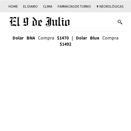
HOME
EL DIARIO
CLIMA
FARMACIAS DE TURNO
✟ NECROLÓGICAS
T
Dolar BNA
Compra
$1470
|
Dolar Blue
Compra
$1492