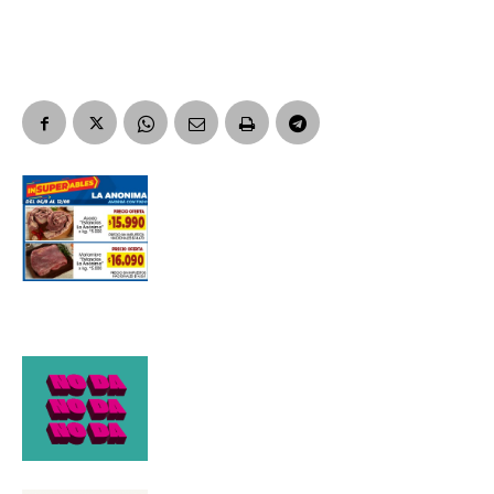
Suscribirme gratis
*
Dirección de correo electrónico
Nombre
Apellidos
Número de teléfono