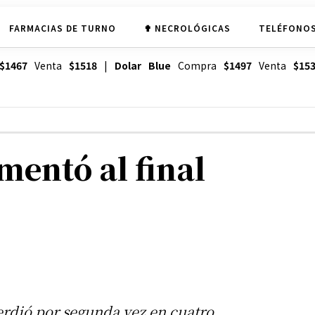
FARMACIAS DE TURNO
✟ NECROLÓGICAS
TELÉFONOS
$1467
Venta
$1518
|
Dolar Blue
Compra
$1497
Venta
$15
mentó al final
erdió por segunda vez en cuatro