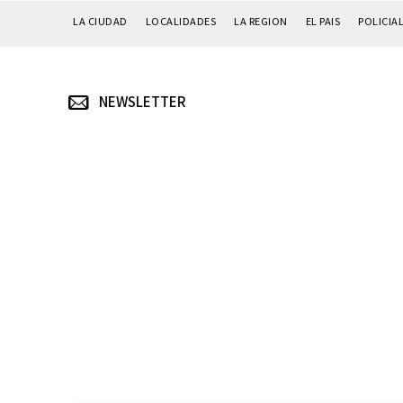
LA CIUDAD
LOCALIDADES
LA REGION
EL PAIS
POLICIA
NEWSLETTER