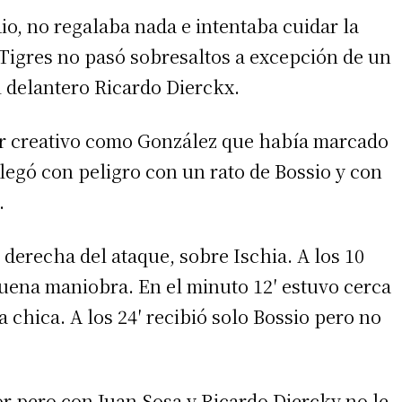
o, no regalaba nada e intentaba cuidar la
 Tigres no pasó sobresaltos a excepción de un
l delantero Ricardo Dierckx.
r creativo como González que había marcado
llegó con peligro con un rato de Bossio y con
.
irme gratis
 derecha del ataque, sobre Ischia. A los 10
uena maniobra. En el minuto 12′ estuvo cerca
*
Requerido
*
de correo electrónico
 chica. A los 24′ recibió solo Bossio pero no
or pero con Juan Sosa y Ricardo Diercky no le