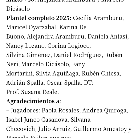
Dicásolo
Plantel completo 2025:
Cecilia Aramburu,
Maricel Oyarzabal, Karina De
Buono, Alejandra Aramburu, Daniela Aniasi,
Nancy Lozano, Corina Logioco,
Silvina Giménez, Daniel Rodríguez, Rubén
Suscribirme gratis
Neri, Marcelo Dicásolo, Fany
Mortarini, Silvia Aguiñaga, Rubén Chiesa,
Adrián Spalla, Oscar Spalla. DT:
*
Dirección de correo electrónico
Prof. Susana Reale.
Agradecimientos a
:
Nombre
– Jugadores: Paola Rosales, Andrea Quiroga,
Isabel Junco Casanova, Silvana
Apellidos
Checovich, Julio Arruiz, Guillermo Amestoy y
Marcelo Bailon que nos