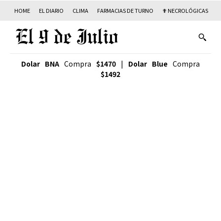
HOME
EL DIARIO
CLIMA
FARMACIAS DE TURNO
✟ NECROLÓGICAS
T
Dolar BNA
Compra
$1470
|
Dolar Blue
Compra
$1492