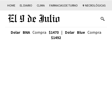
HOME
EL DIARIO
CLIMA
FARMACIAS DE TURNO
✟ NECROLÓGICAS
T
Dolar BNA
Compra
$1470
|
Dolar Blue
Compra
$1492