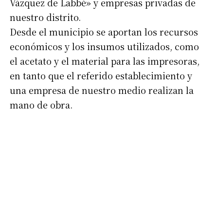
Vázquez de Labbé» y empresas privadas de
*
Dirección de correo electrónico
nuestro distrito.
Desde el municipio se aportan los recursos
económicos y los insumos utilizados, como
Nombre
el acetato y el material para las impresoras,
en tanto que el referido establecimiento y
Apellidos
una empresa de nuestro medio realizan la
mano de obra.
Número de teléfono