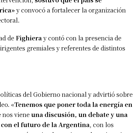
rica»
y convocó a fortalecer la organización
ctoral.
dad de
Fighiera
y contó con la presencia de
rigentes gremiales y referentes de distintos
irme gratis
olíticas del Gobierno nacional y advirtió sobre
*
Requerido
*
de correo electrónico
leo. «
Tenemos que poner toda la energía en
e nos viene
una discusión, un debate y una
 con el futuro de la Argentina
, con los