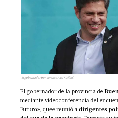
El gobernador bonaerense Axel Kicillof.
El gobernador de la provincia de
Buen
mediante videoconferencia del encuen
Futuro», quee reunió a
dirigentes polí
del sur de la provincia
. Durante su i