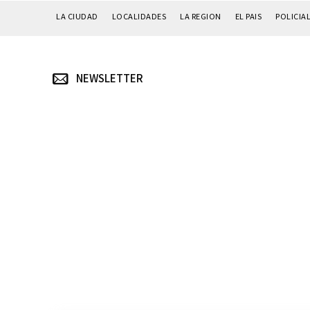
LA CIUDAD
LOCALIDADES
LA REGION
EL PAIS
POLICIA
NEWSLETTER