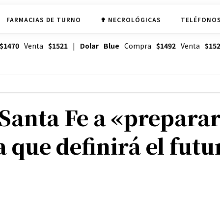
FARMACIAS DE TURNO
✟ NECROLÓGICAS
TELÉFONOS
$1470
Venta
$1521
|
Dolar Blue
Compra
$1492
Venta
$15
n Santa Fe a «prepara
a que definirá el fut