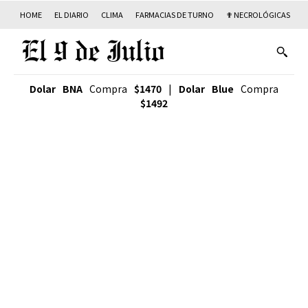
HOME
EL DIARIO
CLIMA
FARMACIAS DE TURNO
✟ NECROLÓGICAS
T
Dolar BNA
Compra
$1470
|
Dolar Blue
Compra
$1492