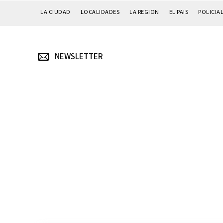
LA CIUDAD
LOCALIDADES
LA REGION
EL PAIS
POLICIA
NEWSLETTER