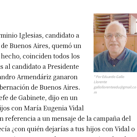
minio Iglesias, candidato a
a de Buenos Aires, quemó un
 hecho, coinciden todos los
es al candidato a Presidente
ejandro Armendáriz ganaron
* Por Eduardo Gallo
Llorente
obernación de Buenos Aires.
gallollorenteedu@gmail.co
m
fe de Gabinete, dijo en un
hijos con María Eugenia Vidal
 en referencia a un mensaje de la campaña del
cía ¿con quién dejarías a tus hijos con Vidal o