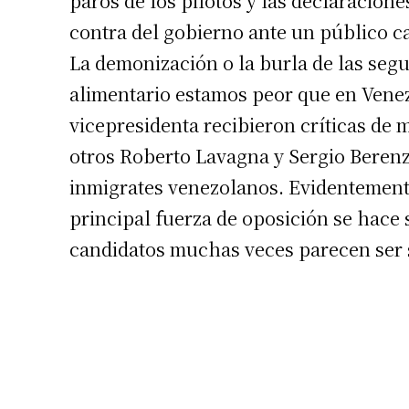
paros de los pilotos y las declaracion
contra del gobierno ante un público ca
La demonización o la burla de las seg
alimentario estamos peor que en Venezu
vicepresidenta recibieron críticas de m
otros Roberto Lavagna y Sergio Beren
Suscrib
inmigrates venezolanos. Evidentemente
principal fuerza de oposición se hace 
Dirección 
candidatos muchas veces parecen ser 
Nombre
Apellidos
Número de