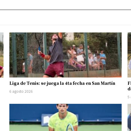
Liga de Tenis: se juega la 4ta fecha en San Martín
F
d
6 agosto 2026
5