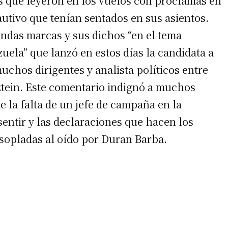
es que leyeron en los vuelos con proclamas en
utivo que tenían sentados en sus asientos.
undas marcas y sus dichos “en el tema
ela” que lanzó en estos días la candidata a
uchos dirigentes y analista políticos entre
ztein. Este comentario indignó a muchos
irme gratis
 la falta de un jefe de campaña en la
*
Requerido
sentir y las declaraciones que hacen los
*
de correo electrónico
sopladas al oído por Duran Barba.
 teléfono