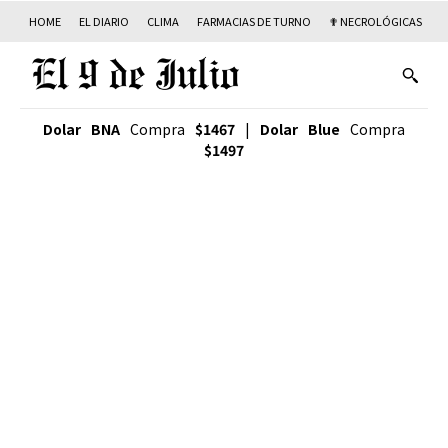
HOME
EL DIARIO
CLIMA
FARMACIAS DE TURNO
✟ NECROLÓGICAS
T
Dolar BNA
Compra
$1467
|
Dolar Blue
Compra
$1497