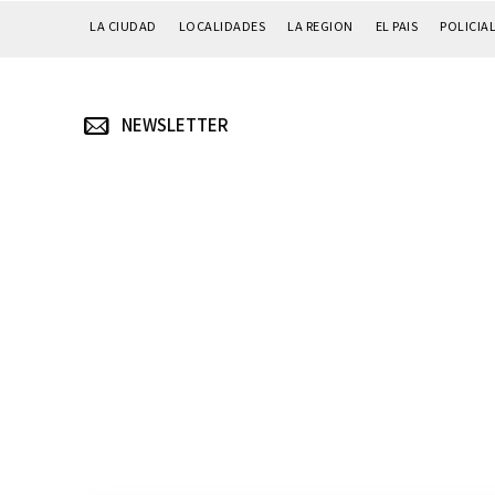
LA CIUDAD
LOCALIDADES
LA REGION
EL PAIS
POLICIA
NEWSLETTER