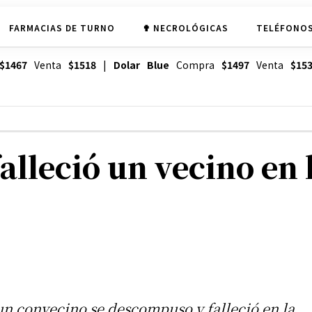
FARMACIAS DE TURNO
✟ NECROLÓGICAS
TELÉFONOS
$1467
Venta
$1518
|
Dolar Blue
Compra
$1497
Venta
$15
lleció un vecino en 
un convecino se descompuso y falleció en la