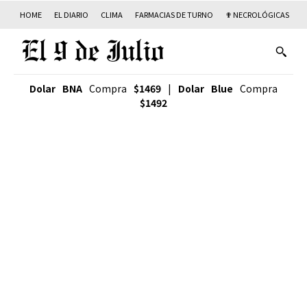
HOME
EL DIARIO
CLIMA
FARMACIAS DE TURNO
✟ NECROLÓGICAS
T
Dolar BNA
Compra
$1469
|
Dolar Blue
Compra
$1492