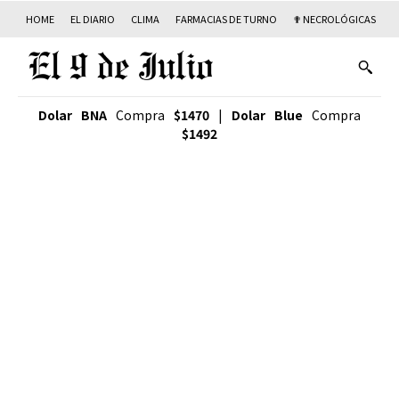
HOME
EL DIARIO
CLIMA
FARMACIAS DE TURNO
✟ NECROLÓGICAS
T
Dolar BNA
Compra
$1470
|
Dolar Blue
Compra
$1492