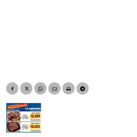
Suscribirme gratis
*
Dirección de correo electrónico
Nombre
Apellidos
Número de teléfono