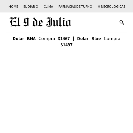
HOME
EL DIARIO
CLIMA
FARMACIAS DE TURNO
✟ NECROLÓGICAS
T
Dolar BNA
Compra
$1467
|
Dolar Blue
Compra
$1497