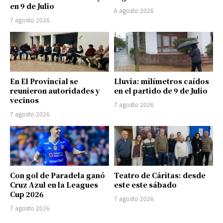
en 9 de Julio
6 agosto 2026
7 agosto 2026
En El Provincial se
Lluvia: milímetros caídos
reunieron autoridades y
en el partido de 9 de Julio
vecinos
7 agosto 2026
7 agosto 2026
Con gol de Paradela ganó
Teatro de Cáritas: desde
Cruz Azul en la Leagues
este este sábado
Cup 2026
7 agosto 2026
7 agosto 2026