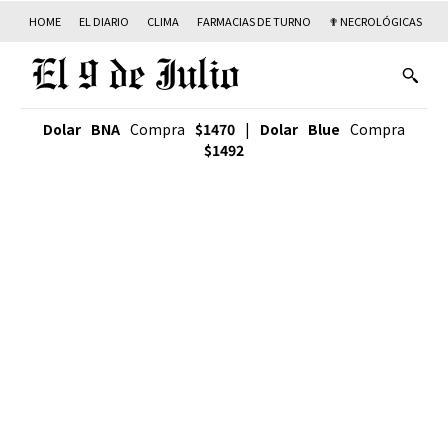
HOME
EL DIARIO
CLIMA
FARMACIAS DE TURNO
✟ NECROLÓGICAS
T
Dolar BNA
Compra
$1470
|
Dolar Blue
Compra
$1492