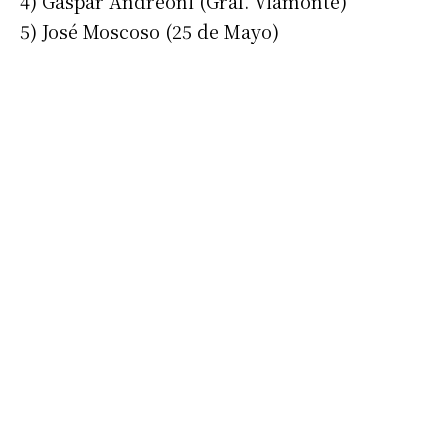
4) Gaspar Andreoni (Gral. Viamonte)
5) José Moscoso (25 de Mayo)
Suscribirme gratis
*
Dirección de correo electrónico
Nombre