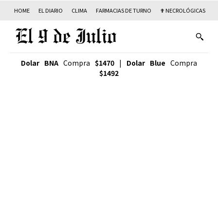
HOME
EL DIARIO
CLIMA
FARMACIAS DE TURNO
✟ NECROLÓGICAS
T
Dolar BNA
Compra
$1470
|
Dolar Blue
Compra
$1492