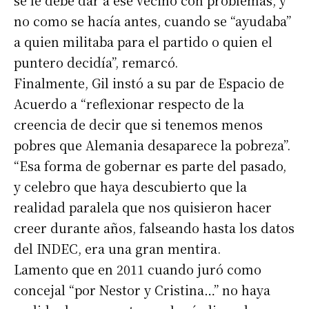
se le debe dar a ese vecino con problemas, y
no como se hacía antes, cuando se “ayudaba”
a quien militaba para el partido o quien el
puntero decidía”, remarcó.
Finalmente, Gil instó a su par de Espacio de
Acuerdo a “reflexionar respecto de la
creencia de decir que si tenemos menos
Suscribirme gratis
pobres que Alemania desaparece la pobreza”.
“Esa forma de gobernar es parte del pasado,
*
Dirección de correo electrónico
y celebro que haya descubierto que la
realidad paralela que nos quisieron hacer
Nombre
creer durante años, falseando hasta los datos
del INDEC, era una gran mentira.
Lamento que en 2011 cuando juró como
Apellidos
concejal “por Nestor y Cristina…” no haya