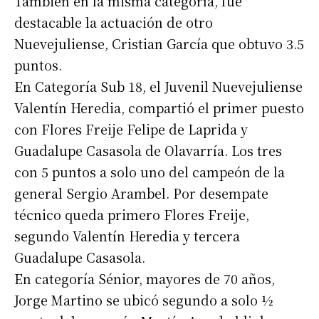
También en la misma categoría, fue
destacable la actuación de otro
Nuevejuliense, Cristian García que obtuvo 3.5
puntos.
En Categoría Sub 18, el Juvenil Nuevejuliense
Valentín Heredia, compartió el primer puesto
con Flores Freije Felipe de Laprida y
Guadalupe Casasola de Olavarría. Los tres
con 5 puntos a solo uno del campeón de la
general Sergio Arambel. Por desempate
técnico queda primero Flores Freije,
Suscribirme gratis
segundo Valentín Heredia y tercera
Guadalupe Casasola.
En categoría Sénior, mayores de 70 años,
*
Dirección de correo electrónico
Jorge Martino se ubicó segundo a solo ½