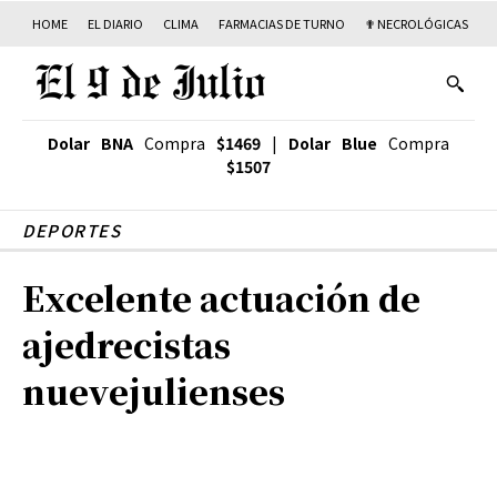
HOME
EL DIARIO
CLIMA
FARMACIAS DE TURNO
✟ NECROLÓGICAS
T
Dolar BNA
Compra
$1469
|
Dolar Blue
Compra
$1507
DEPORTES
Excelente actuación de
ajedrecistas
nuevejulienses