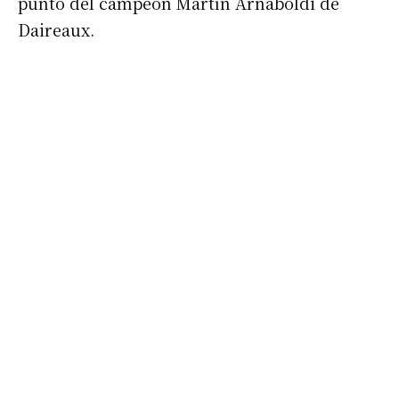
punto del campeón Martín Arnaboldi de
Nombre
Daireaux.
Apellidos
Número de teléfono