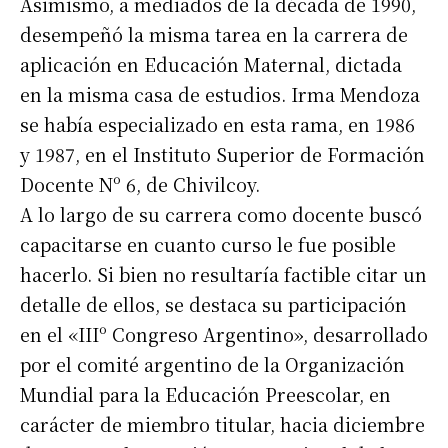
Asimismo, a mediados de la década de 1990,
Suscribirme gratis
desempeñó la misma tarea en la carrera de
aplicación en Educación Maternal, dictada
*
Dirección de correo electrónico
en la misma casa de estudios. Irma Mendoza
se había especializado en esta rama, en 1986
Nombre
y 1987, en el Instituto Superior de Formación
Docente Nº 6, de Chivilcoy.
A lo largo de su carrera como docente buscó
Apellidos
capacitarse en cuanto curso le fue posible
hacerlo. Si bien no resultaría factible citar un
Número de teléfono
detalle de ellos, se destaca su participación
en el «IIIº Congreso Argentino», desarrollado
por el comité argentino de la Organización
Mundial para la Educación Preescolar, en
carácter de miembro titular, hacia diciembre