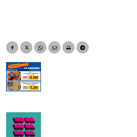
Suscribirme gratis
*
Dirección de correo electrónico
Nombre
Apellidos
Número de teléfono